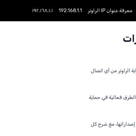
معرفة عنوان IP الراوتر
192.168.1.1
١٩٢.١٦٨.١.١
ية الراوتر من أي اتصال
 الطرق فعالية في حماية
صداراتها، مع شرح كل