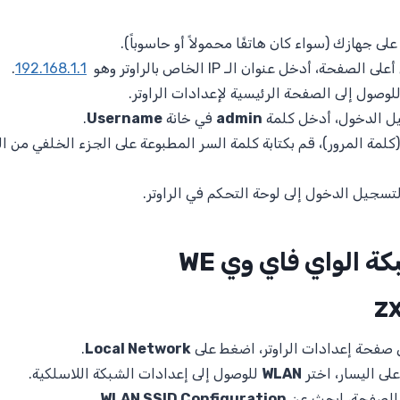
لى جهازك (سواء كان هاتفًا محمولاً أو حاسوباً).
حة، أدخل عنوان الـ IP الخاص بالراوتر وهو
192.168.1.1
.
لوصول إلى الصفحة الرئيسية لإعدادات الراوتر.
ل الدخول، أدخل كلمة
admin
في خانة
Username
.
كلمة المرور)، قم بكتابة كلمة السر المطبوعة على الجزء الخلفي من ال
تسجيل الدخول إلى لوحة التحكم في الراوتر.
ة الواي فاي وي WE
 صفحة إعدادات الراوتر، اضغط على
Local Network
.
لى اليسار، اختر
WLAN
للوصول إلى إعدادات الشبكة اللاسلكية.
 الصفحة، ابحث عن
WLAN SSID Configuration
.