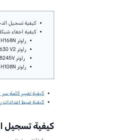
كيفية تسجيل الدخول
كيفية اخفاء شبكة ا
راوتر ZXHN H168N
راوتر HG630 V2
راوتر DN8245V
راوتر ZXHN H108N
كيفية تغيير كلمة سر الو
كيفية ضبط اعدادات راوت
كيفية تسجيل الد