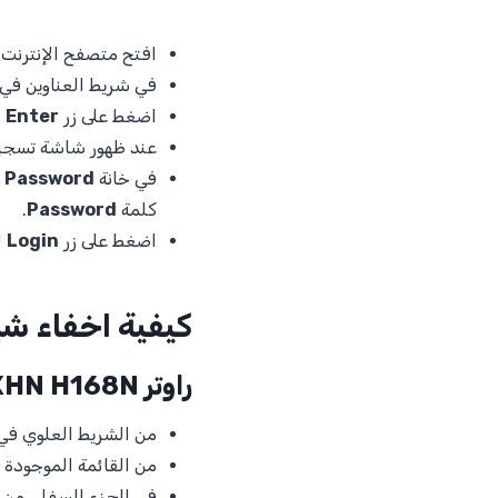
افتح متصفح الإنترنت ع
في شريط العناوين في أعلى الصف
اضغط على زر
Enter
ل
عند ظهور شاشة تسجي
في خانة
Password
(
كلمة
Password
.
اضغط على زر
Login
ل
كيفية اخفاء شبك
راوتر ZXHN H168N
من الشريط العلوي في
من القائمة الموجودة ع
في الجزء السفلي من